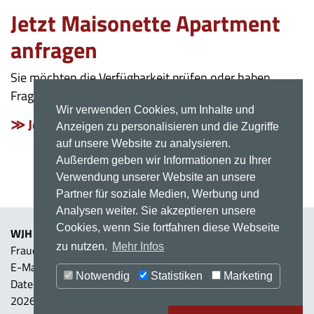
Jetzt Maisonette Apartment
anfragen
Sie möchten die Verfügbarkeit prüfen oder haben
Fragen zu unserem Maisonette Apartment?
Wir verwenden Cookies, um Inhalte und
≫ Jetzt anfragen
Anzeigen zu personalisieren und die Zugriffe
auf unsere Website zu analysieren.
Außerdem geben wir Informationen zu Ihrer
Verwendung unserer Website an unsere
Partner für soziale Medien, Werbung und
Analysen weiter. Sie akzeptieren unsere
Cookies, wenn Sie fortfahren diese Webseite
WJH Apartmentvermietung
Wilhelm Josef Heinrich
zu nutzen.
Mehr Infos
Frauenstraße 4 | 89073 Ulm | Telefon: +49 7306 91 90 47 |
E-Mail: reservierung@apartments-ulm.de
Notwendig
Statistiken
Marketing
Datenschutzerklärung
Impressum
2026 © WJH Apartmentvermietung